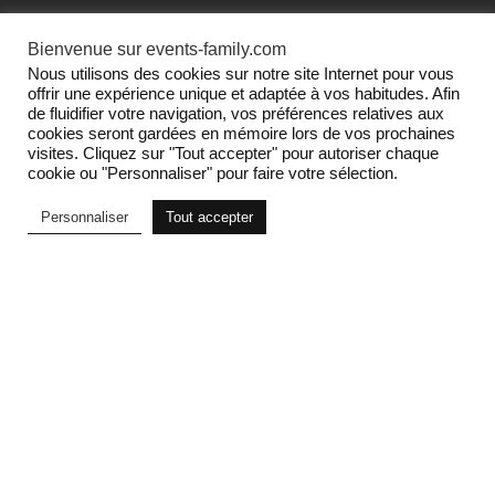
Premiata
Santoni
Baskets Lucy
Derbys à lacets
Bienvenue sur events-family.com
195
€
755
€
Nous utilisons des cookies sur notre site Internet pour vous
offrir une expérience unique et adaptée à vos habitudes. Afin
Voir le produit
Voir le produit
de fluidifier votre navigation, vos préférences relatives aux
cookies seront gardées en mémoire lors de vos prochaines
visites. Cliquez sur "Tout accepter" pour autoriser chaque
cookie ou "Personnaliser" pour faire votre sélection.
Personnaliser
Tout accepter
Filtrer