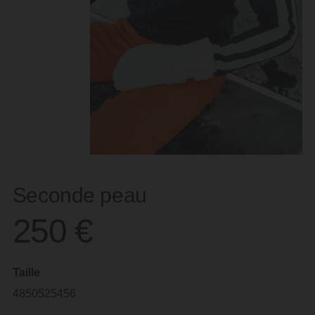
Seconde peau
250
€
Taille
48
50
52
54
56