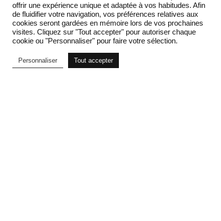
Prenez dès maintenant rendez-vous en ligne avec l’un de
offrir une expérience unique et adaptée à vos habitudes. Afin
de fluidifier votre navigation, vos préférences relatives aux
nos Personals Shoppers !
cookies seront gardées en mémoire lors de vos prochaines
visites. Cliquez sur "Tout accepter" pour autoriser chaque
cookie ou "Personnaliser" pour faire votre sélection.
Être rappelé pour prendre rendez-vous
Personnaliser
Tout accepter
Filtrer