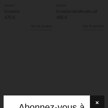
Santoni
Santoni
Escarpins
Escarpins décolté satin calf
475
€
495
€
Voir le produit
Voir le produit
Votre
personal
shopper dédié.
Pour obtenir un rendez-vous avec l’un de
nos Personals Shoppers, veuillez
renseigner les informations suivantes
pour que nous puissions vous
recontacter au plus vite :
Abonnez-vous à