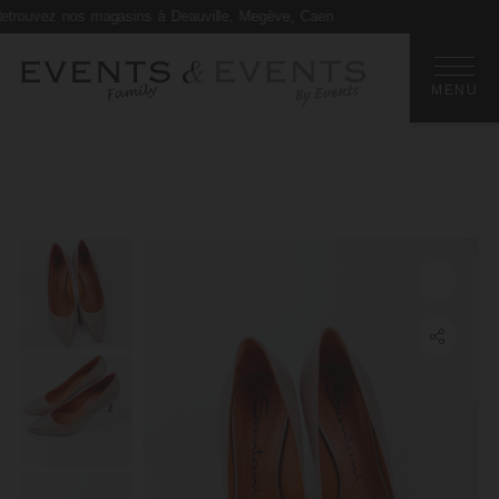
uvez nos magasins à Deauville, Megève, Caen
Retourner en arrière
MENU