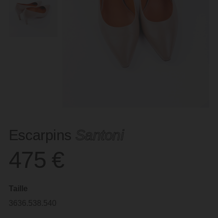
Escarpins
Santoni
475
€
Taille
36
36.5
38.5
40