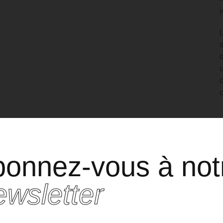
Votre
personal
shopper dédié.
onnez-vous à not
ur obtenir un rendez-vous avec l’un de nos Personals Shoppers, veuil
renseigner les informations suivantes pour que nous puissions vous
wsletter
recontacter au plus vite :