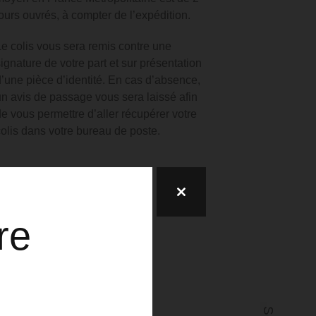
jours ouvrés, à compter de l’expédition.
Le colis vous sera remis contre une
signature de votre part et sur présentation
d’une pièce d’identité.
En cas d’absence,
un avis de passage vous sera laissé afin
de vous permettre d’aller récupérer votre
colis dans votre bureau de poste.
re
lez