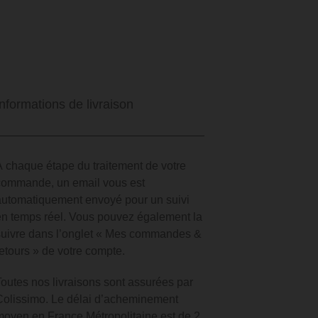
Informations de livraison
À chaque étape du traitement de votre
commande, un email vous est
automatiquement envoyé pour un suivi
en temps réel.
Vous pouvez également la
suivre dans l’onglet « Mes commandes &
retours » de votre compte.
Toutes nos livraisons sont assurées par
Colissimo. Le délai d’acheminement
moyen en France Métropolitaine est de 2