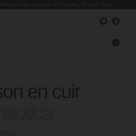
vez nos magasins à Deauville, Megève, Caen
on en cuir
Fermer
nautica
are