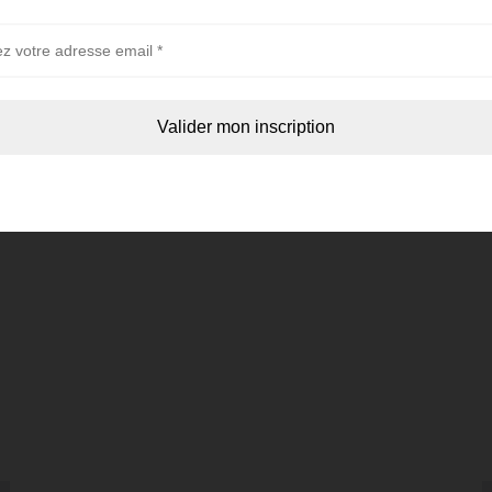
Prénom *
Shoppez
Téléphone *
le look
e
Moment
Envoyer ma demande de rappel par téléphone