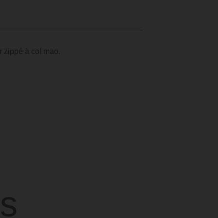
r zippé à col mao.
s