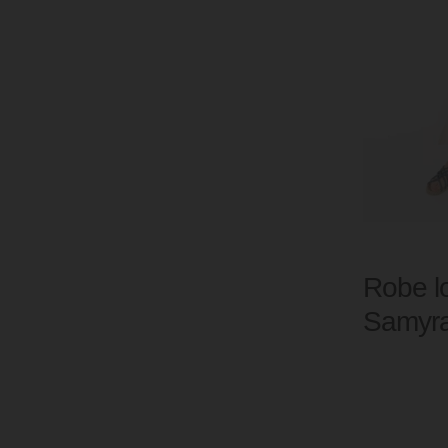
Robe l
Samyr