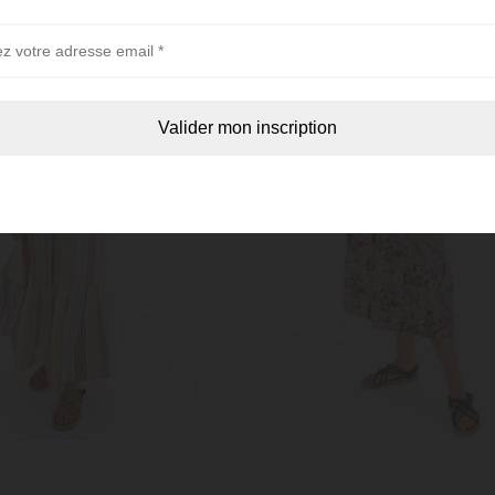
Prénom *
Téléphone *
e
Moment
Envoyer ma demande de rappel par téléphone