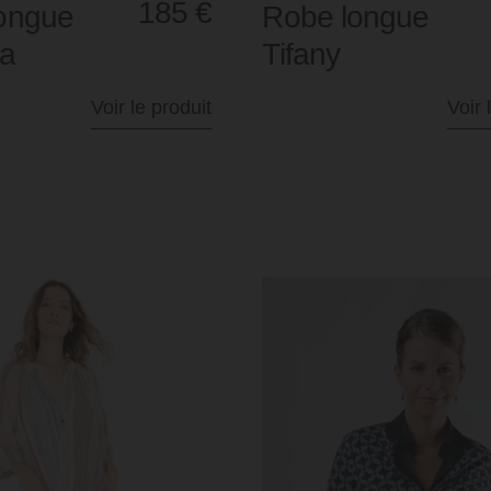
185
€
ongue
Robe longue
za
Tifany
Voir le produit
Voir 