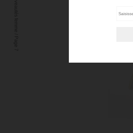
Nouveautés femme
Nom *
E-mail *
/
Page 7
Boutiqu