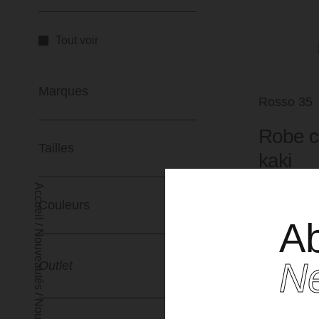
Tout voir
Marques
Rosso 35
Robe c
Tailles
kaki
Accueil
Couleurs
Ab
/
Nouveautés
Po
Ne
Outlet
/