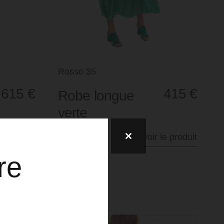
Rosso 35
615
€
415
€
Robe longue
verte
le produit
Voir le produit
re
lez