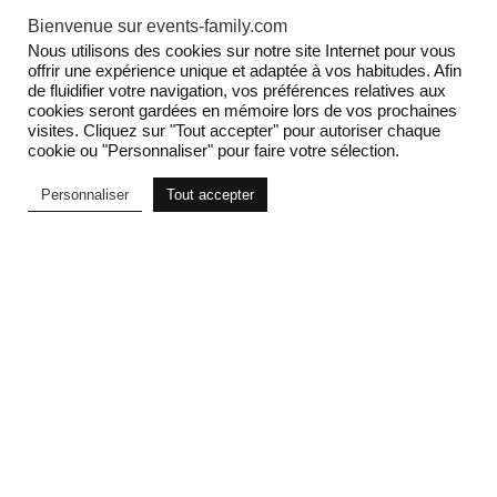
Bienvenue sur events-family.com
Nous utilisons des cookies sur notre site Internet pour vous
offrir une expérience unique et adaptée à vos habitudes. Afin
de fluidifier votre navigation, vos préférences relatives aux
cookies seront gardées en mémoire lors de vos prochaines
Premiata
Premiata
visites. Cliquez sur "Tout accepter" pour autoriser chaque
Baskets Diane noir et or
Baskets Ann
cookie ou "Personnaliser" pour faire votre sélection.
210
€
225
€
Personnaliser
Tout accepter
Filtrer
Voir le produit
Voir le produit