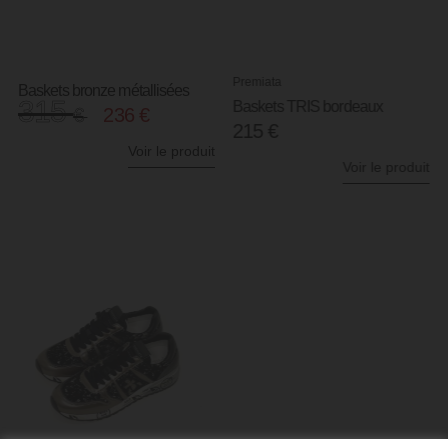
Premiata
Baskets bronze métallisées
315
Baskets TRIS bordeaux
€
236
€
215
€
Voir le produit
Voir le produit