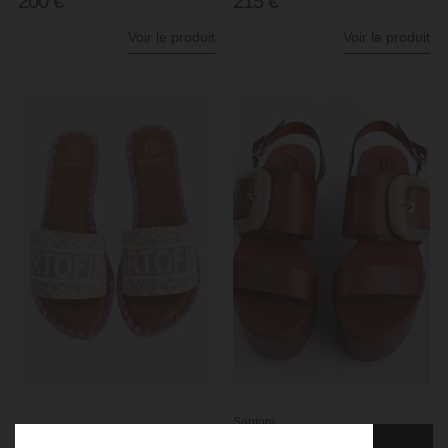
200
€
215
€
Voir le produit
Voir le produit
Votre
personal
shopper dédié.
Pour obtenir un rendez-vous avec l’un de
nos Personals Shoppers, veuillez
renseigner les informations suivantes
pour que nous puissions vous
recontacter au plus vite :
Santoni
Sandales PORTOFINO
Sandales plateau