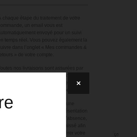
À chaque étape du traitement de votre
commande, un email vous est
automatiquement envoyé pour un suivi
en temps réel.
Vous pouvez également la
suivre dans l’onglet « Mes commandes &
retours » de votre compte.
Toutes nos livraisons sont assurées par
Colissimo. Le délai d’acheminement
moyen en France Métropolitaine est de 2
jours ouvrés, à compter de l’expédition.
re
lez
Le colis vous sera remis contre une
signature de votre part et sur présentation
d’une pièce d’identité.
En cas d’absence,
un avis de passage vous sera laissé afin
de vous permettre d’aller récupérer votre