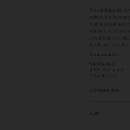
Ce cardigan est co
extensible à grosse
distingue par son co
coupe ajustée et so
davantage de styl
leader du luxe abor
Composition
:
94,5%coton
4,5% elasthanne
1% polyester
Composition
Cuir