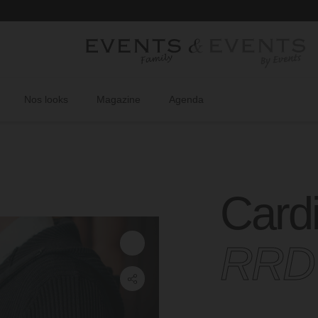
Retro
Nos looks
Magazine
Agenda
Card
RRD