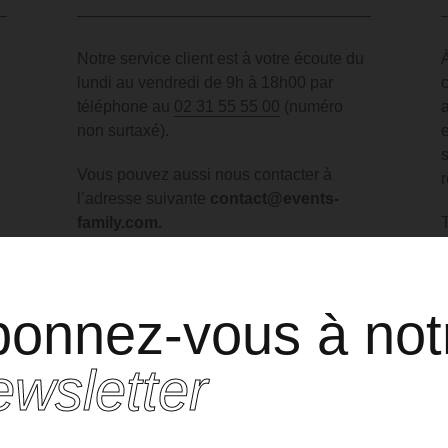
Notre service client est à votre écoute du
lundi au vendredi de 9h à 18h00 par
téléphone au
02 31 55 55 00
(numéro
non surtaxé).
Vous pouvez aussi nous contacter à
Votre
personal
l’adresse suivante
contact@events-
family.com
.
shopper dédié.
onnez-vous à not
ur obtenir un rendez-vous avec l’un de nos Personals Shoppers, veuil
renseigner les informations suivantes pour que nous puissions vous
wsletter
recontacter au plus vite :