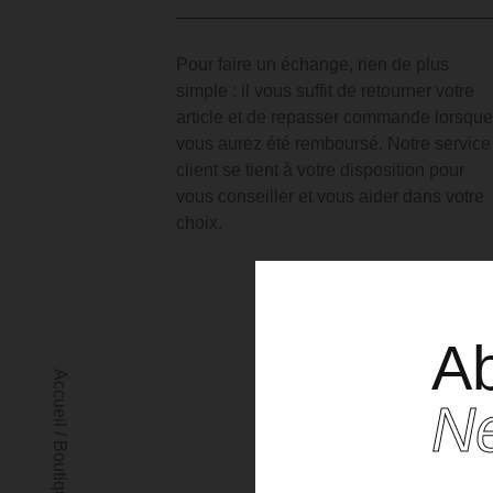
Pour faire un échange, rien de plus
simple : il vous suffit de retourner votre
article et de repasser commande lorsque
vous aurez été remboursé. Notre service
client se tient à votre disposition pour
vous conseiller et vous aider dans votre
choix.
Ab
Po
Accueil
Ne
/
Boutique