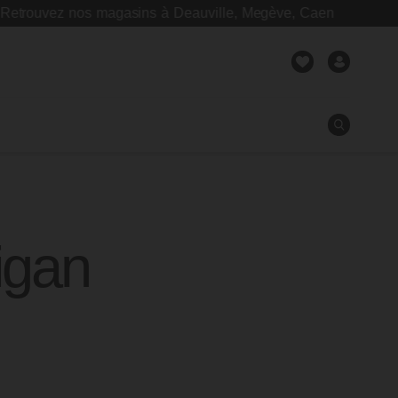
uvez nos magasins à Deauville, Megève, Caen
igan
Fermer