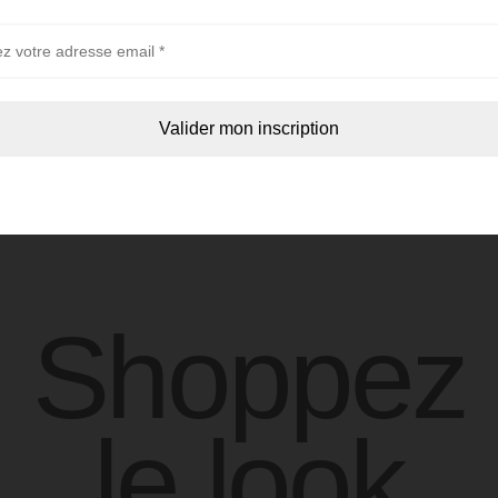
Prénom *
Téléphone *
e
Moment
Envoyer ma demande de rappel par téléphone
Shoppez
le look