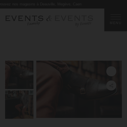
os magasins à Deauville, Megève, Caen
Retourner en arrière
MENU