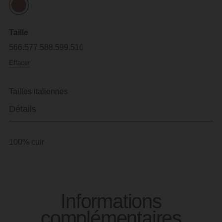
Taille
5
6
6.5
7
7.5
8
8.5
9
9.5
10
Effacer
Tailles italiennes
Détails
100% cuir
Informations
complémentaires