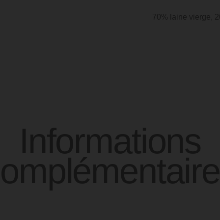
70% laine vierge, 
Informations
complémentaire