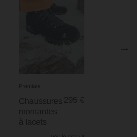
100
€
Bonnet
50
Seconde
de ski
peau
Voir le produit
Voir le prod