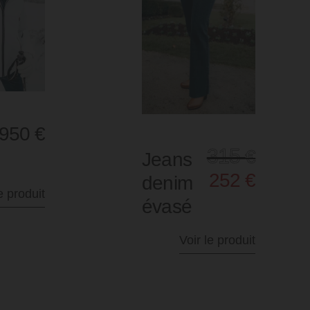
Premiata
295
€
Chaussures
montantes
à lacets
Voir le produit