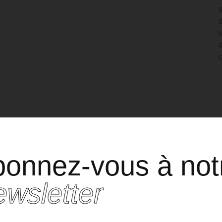
Votre
personal
shopper dédié.
onnez-vous à not
ur obtenir un rendez-vous avec l’un de nos Personals Shoppers, veuil
renseigner les informations suivantes pour que nous puissions vous
wsletter
recontacter au plus vite :
Shoppez