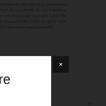
signature de votre part et sur présentation
d’une pièce d’identité.
En cas d’absence,
un avis de passage vous sera laissé afin
de vous permettre d’aller récupérer votre
colis dans votre bureau de poste.
re
lez