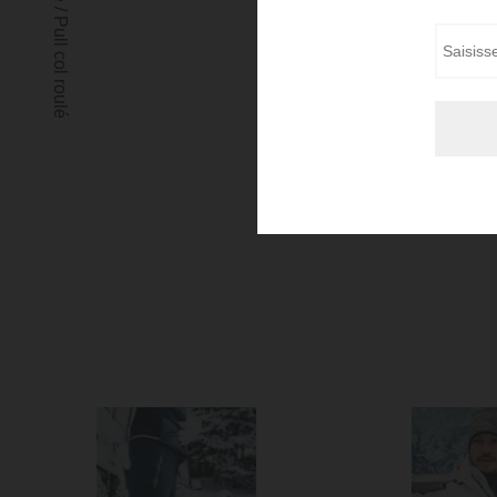
/
Nom *
Pull col roulé
E-mail *
Boutiqu