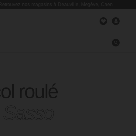
ez nos magasins à Deauville, Megève, Caen
col roulé
Fermer
 Sasso