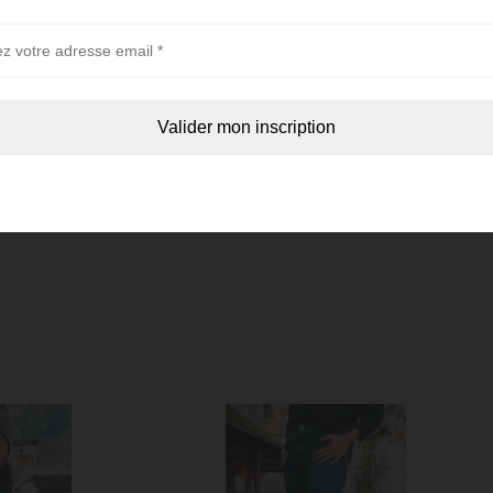
Prénom *
le look
Téléphone *
e
Moment
Envoyer ma demande de rappel par téléphone